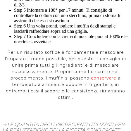
di 2/3.
Step 5
Infornare a 180* per 17 minuti. Ti consiglio di
controllare la cottura con uno stecchino, prima di sfornarli
assicurati che esso sia asciutto.
Step 6
Una volta pronti, togliere i muffin dagli stampi e
lasciarli raffreddare sopra ad una griglia.
Step 7
Concludere con la crema di nocciole pura al 100% e le
nocciole spezzettate.
Per un risultato soffice è fondamentale mescolare
l’impasto il meno possibile, per questo ti consiglio di
unire prima tutti gli ingredienti e di mescolare
successivamente. Proprio come ho scritto nel
procedimento. i muffin si possono
conservare
a
temperatura ambiente oppure in frigorifero, in
entrambi i casi il sapore e la consistenza rimarranno
ottimi.
⇒ LE QUANTITÀ DEGLI INGREDIENTI UTILIZZATI PER
LA REALIZZAZIONE DELLA RICETTA SONO BASATE