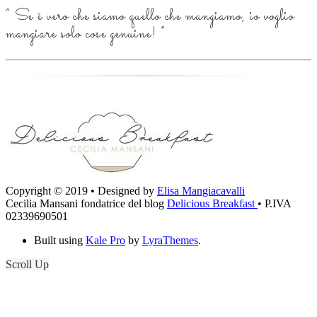
“
Se è vero che siamo quello che mangiamo, io voglio
mangiare solo cose genuine!
”
Copyright © 2019 • Designed by
Elisa Mangiacavalli
Cecilia Mansani fondatrice del blog
Delicious Breakfast
• P.IVA
02339690501
Built using
Kale Pro
by
LyraThemes
.
Scroll Up