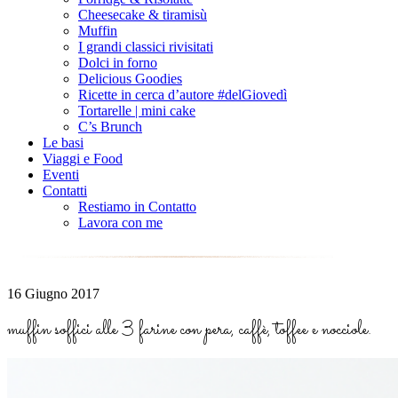
Cheesecake & tiramisù
Muffin
I grandi classici rivisitati
Dolci in forno
Delicious Goodies
Ricette in cerca d’autore #delGiovedì
Tortarelle | mini cake
C’s Brunch
Le basi
Viaggi e Food
Eventi
Contatti
Restiamo in Contatto
Lavora con me
16 Giugno 2017
muffin soffici alle 3 farine con pera, caffè, toffee e nocciole.