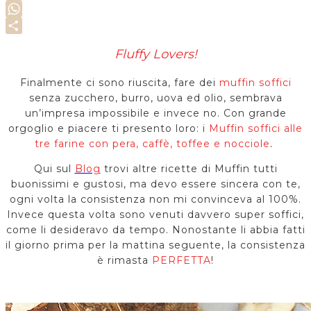
Copy
Link
WhatsApp
Share
Fluffy Lovers!
Finalmente ci sono riuscita, fare dei
muffin soffici
senza zucchero, burro, uova ed olio, sembrava
un’impresa impossibile e invece no. Con grande
orgoglio e piacere ti presento loro: i
Muffin soffici alle
tre farine con pera, caffè, toffee e nocciole
.
Qui sul
Blog
trovi altre ricette di Muffin tutti
buonissimi e gustosi, ma devo essere sincera con te,
ogni volta la consistenza non mi convinceva al 100%.
Invece questa volta sono venuti davvero super soffici,
come li desideravo da tempo. Nonostante li abbia fatti
il giorno prima per la mattina seguente, la consistenza
è rimasta
PERFETTA
!