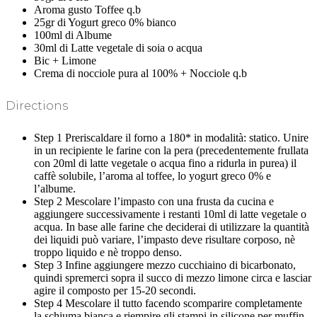
Aroma gusto Toffee q.b
25gr di Yogurt greco 0% bianco
100ml di Albume
30ml di Latte vegetale di soia o acqua
Bic + Limone
Crema di nocciole pura al 100% + Nocciole q.b
Directions
Step 1
Preriscaldare il forno a 180* in modalità: statico. Unire
in un recipiente le farine con la pera (precedentemente frullata
con 20ml di latte vegetale o acqua fino a ridurla in purea) il
caffè solubile, l’aroma al toffee, lo yogurt greco 0% e
l’albume.
Step 2
Mescolare l’impasto con una frusta da cucina e
aggiungere successivamente i restanti 10ml di latte vegetale o
acqua. In base alle farine che deciderai di utilizzare la quantità
dei liquidi può variare, l’impasto deve risultare corposo, nè
troppo liquido e nè troppo denso.
Step 3
Infine aggiungere mezzo cucchiaino di bicarbonato,
quindi spremerci sopra il succo di mezzo limone circa e lasciar
agire il composto per 15-20 secondi.
Step 4
Mescolare il tutto facendo scomparire completamente
la schiuma bianca e riempire gli stampi in silicone per muffin