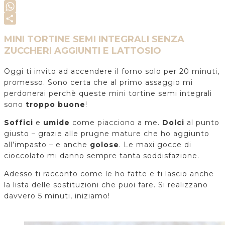
Copy
Link
WhatsApp
Share
MINI TORTINE SEMI INTEGRALI SENZA
ZUCCHERI AGGIUNTI E LATTOSIO
Oggi ti invito ad accendere il forno solo per 20 minuti,
promesso. Sono certa che al primo assaggio mi
perdonerai perchè queste mini tortine semi integrali
sono
troppo buone
!
Soffici
e
umide
come piacciono a me.
Dolci
al punto
giusto – grazie alle prugne mature che ho aggiunto
all’impasto – e anche
golose
. Le maxi gocce di
cioccolato mi danno sempre tanta soddisfazione.
Adesso ti racconto come le ho fatte e ti lascio anche
la lista delle sostituzioni che puoi fare. Si realizzano
davvero 5 minuti, iniziamo!