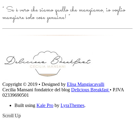
“
Se è vero che siamo quello che mangiamo, io voglio
mangiare solo cose genuine!
”
Copyright © 2019 • Designed by
Elisa Mangiacavalli
Cecilia Mansani fondatrice del blog
Delicious Breakfast
• P.IVA
02339690501
Built using
Kale Pro
by
LyraThemes
.
Scroll Up