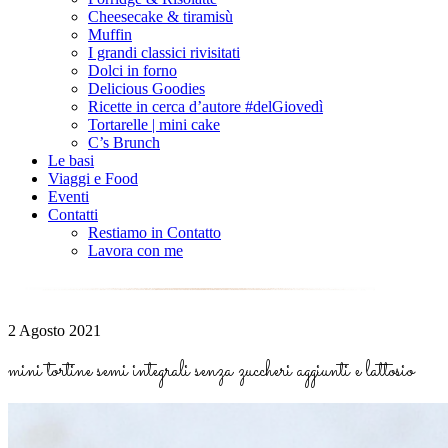
Cheesecake & tiramisù
Muffin
I grandi classici rivisitati
Dolci in forno
Delicious Goodies
Ricette in cerca d’autore #delGiovedì
Tortarelle | mini cake
C’s Brunch
Le basi
Viaggi e Food
Eventi
Contatti
Restiamo in Contatto
Lavora con me
2 Agosto 2021
mini tortine semi integrali senza zuccheri aggiunti e lattosio