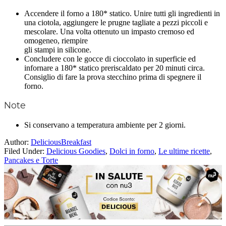
Accendere il forno a 180* statico. Unire tutti gli ingredienti in
una ciotola, aggiungere le prugne tagliate a pezzi piccoli e
mescolare. Una volta ottenuto un impasto cremoso ed
omogeneo, riempire
gli stampi in silicone.
Concludere con le gocce di cioccolato in superficie ed
infornare a 180* statico preriscaldato per 20 minuti circa.
Consiglio di fare la prova stecchino prima di spegnere il
forno.
Note
Si conservano a temperatura ambiente per 2 giorni.
Author:
DeliciousBreakfast
Filed Under:
Delicious Goodies
,
Dolci in forno
,
Le ultime ricette
,
Pancakes e Torte