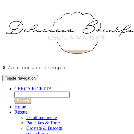
❥ Colazioni sane e semplici
Toggle Navigation
CERCA RICETTA
Search
Home
Ricette
Le ultime ricette
Pancakes & Torte
Crostate & Biscotti
senza burro