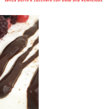
senza burro e zucchero con base alla #Delicious
.