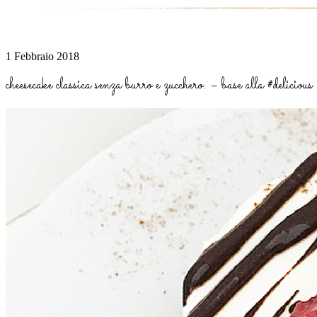
1 Febbraio 2018
cheesecake classica senza burro e zucchero. – base alla #delicious