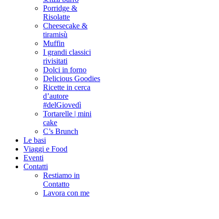
Porridge &
Risolatte
Cheesecake &
tiramisù
Muffin
I grandi classici
rivisitati
Dolci in forno
Delicious Goodies
Ricette in cerca
d’autore
#delGiovedì
Tortarelle | mini
cake
C’s Brunch
Le basi
Viaggi e Food
Eventi
Contatti
Restiamo in
Contatto
Lavora con me