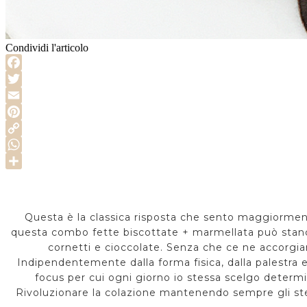
Condividi l'articolo
Facebook
Twitter
Email
Pinterest
Copy
Link
WhatsApp
Share
Questa è la classica risposta che sento maggiormen
questa combo fette biscottate + marmellata può stancar
cornetti e cioccolate. Senza che ce ne accorgiam
Indipendentemente dalla forma fisica, dalla palestra e 
focus per cui ogni giorno io stessa scelgo determin
Rivoluzionare la colazione mantenendo sempre gli stess